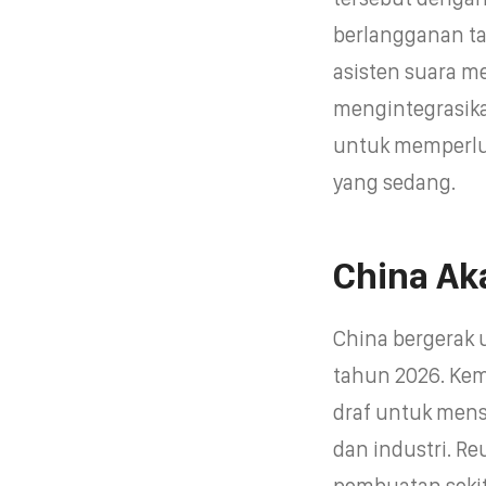
berlangganan ta
asisten suara m
mengintegrasik
untuk memperlua
yang sedang.
China Ak
China bergerak 
tahun 2026. Kem
draf untuk mens
dan industri. R
pembuatan sekit