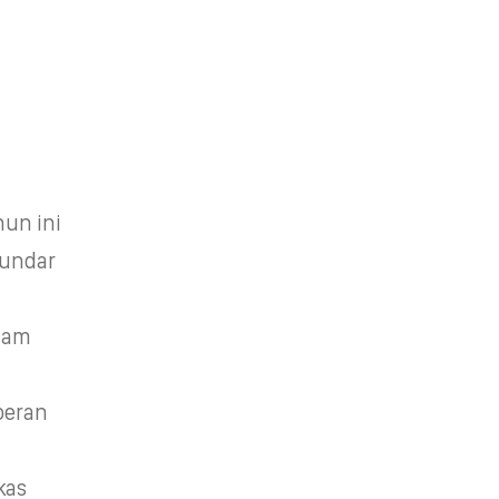
un ini
Sundar
alam
peran
kas