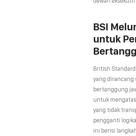
dewan eksekutif
BSI Mel
untuk P
Bertang
British Standar
yang dirancan
bertanggung jawa
untuk mengatas
yang tidak tran
pengganti logik
ini berisi langk