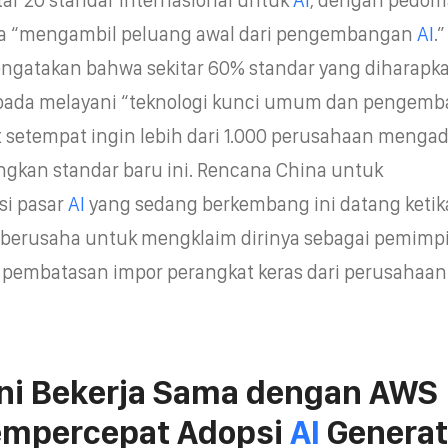
ada “mengambil peluang awal dari pengembangan
AI
.”
ngatakan bahwa sekitar 60% standar yang diharapk
 pada melayani “teknologi kunci umum dan pengem
at setempat ingin lebih dari 1.000 perusahaan menga
kan standar baru ini. Rencana China untuk
si pasar
AI
yang sedang berkembang ini datang ketik
 berusaha untuk mengklaim dirinya sebagai pemimp
pembatasan impor perangkat keras dari perusahaan 
i Bekerja Sama dengan AWS
empercepat Adopsi
AI
Generat