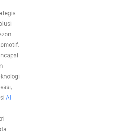
ategis
olusi
azon
omotif,
encapai
an
eknologi
vasi,
si
AI
ri
ota