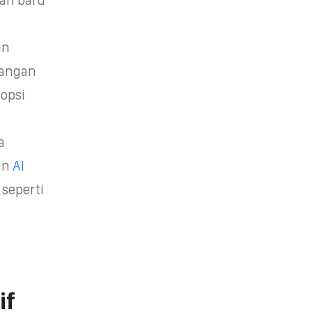
an
bangan
dopsi
a
in
AI
seperti
if