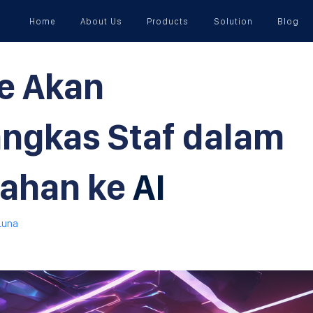
Home
About Us
Products
Solution
Blog
e Akan
gkas Staf dalam
ahan ke
AI
Luna