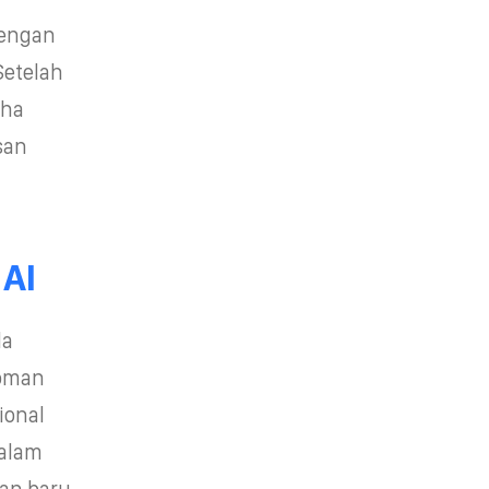
dengan
Setelah
aha
san
i
AI
da
doman
ional
dalam
an baru