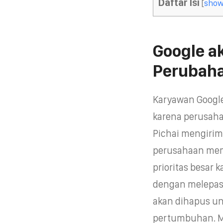
Daftar Isi
[
sho
Google a
Perubah
Karyawan Google
karena perusaha
Pichai mengiri
perusahaan memi
prioritas besar
dengan melepas
akan dihapus u
pertumbuhan. M