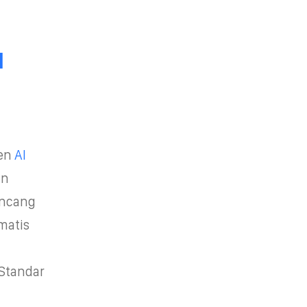
I
men
AI
an
ancang
matis
 Standar