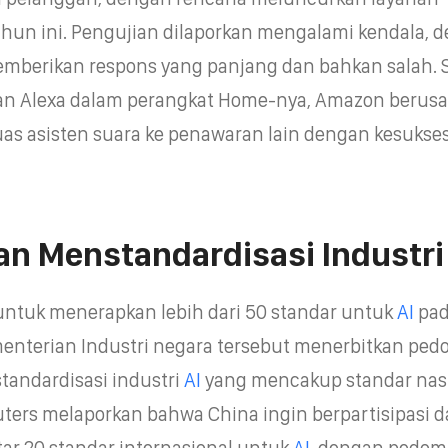
hun ini. Pengujian dilaporkan mengalami kendala, 
emberikan respons yang panjang dan bahkan salah. 
an Alexa dalam perangkat Home-nya, Amazon berus
s asisten suara ke penawaran lain dengan kesukse
an Menstandardisasi Industr
untuk menerapkan lebih dari 50 standar untuk
AI
pa
enterian Industri negara tersebut menerbitkan pe
tandardisasi industri
AI
yang mencakup standar nas
euters melaporkan bahwa China ingin berpartisipasi 
ar 20 standar internasional untuk
AI
, dengan pedom