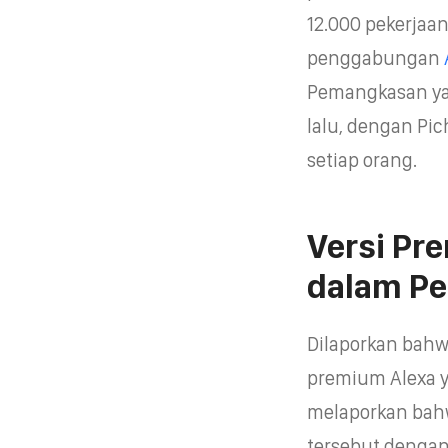
12.000 pekerjaa
penggabungan
Pemangkasan yan
lalu, dengan Pi
setiap orang.
Versi Pr
dalam P
Dilaporkan bah
premium Alexa y
melaporkan bah
tersebut denga