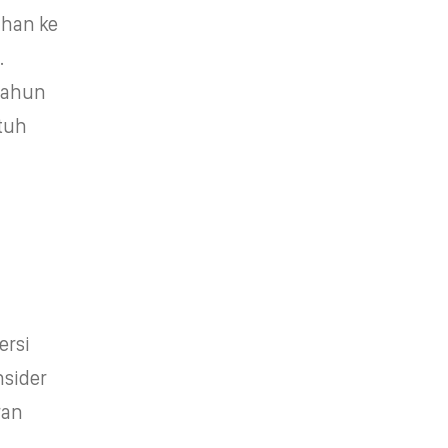
ahan ke
.
tahun
tuh
ersi
nsider
ran