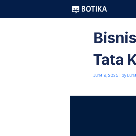
Bisni
Tata K
June 9, 2025
| by
Lun