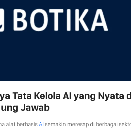
ya Tata Kelola AI yang Nyata 
gung Jawab
na alat berbasis
AI
semakin meresap di berbagai sektor