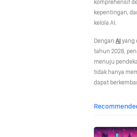
komprehensif de
kepentingan, dan
kelola AI.
Dengan
AI
yang 
tahun 2028, pent
menuju pendekat
tidak hanya mem
dapat berkembang
Recommended 