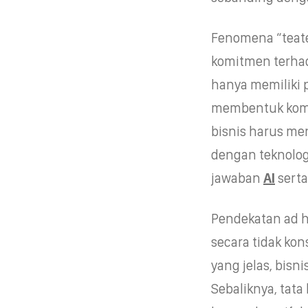
Fenomena “teate
komitmen terhad
hanya memiliki p
membentuk komit
bisnis harus me
dengan teknolog
jawaban
AI
serta
Pendekatan ad ho
secara tidak kon
yang jelas, bisn
Sebaliknya, tata