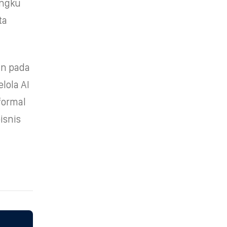
angku
ta
an pada
lola AI
formal
isnis