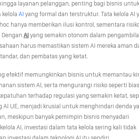
hingga layanan pelanggan, penting bagi bisnis untu
 kelola
AI
yang formal dan terstruktur. Tata kelola AI
hoc hanya memberikan ilusi kontrol, sementara risik
i. Dengan
AI
yang semakin otonom dalam pengambil
sahaan harus memastikan sistem AI mereka aman da
standar, dan pembatas yang ketat.
g efektif memungkinkan bisnis untuk memantau kin
manan sistem AI, serta mengurangi risiko seperti bia
u, kepatuhan terhadap regulasi yang semakin ketat, sep
AI UE, menjadi krusial untuk menghindari denda y
un, meskipun banyak pemimpin bisnis menyadari
elola AI, investasi dalam tata kelola sering kali tidak
 investasi dalam teknologi AI itu sendiri.