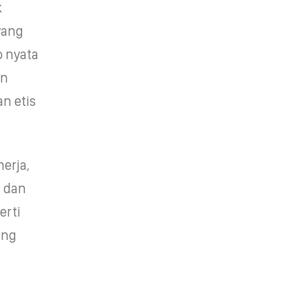
k
 yang
o nyata
an
n etis
erja,
s dan
erti
ang