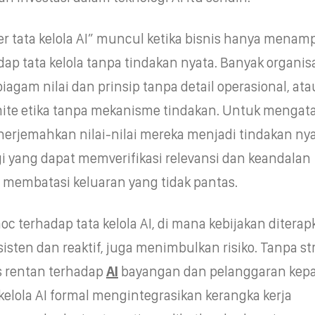
r tata kelola AI” muncul ketika bisnis hanya menam
ap tata kelola tanpa tindakan nyata. Banyak organis
iagam nilai dan prinsip tanpa detail operasional, ata
e etika tanpa mekanisme tindakan. Untuk mengatas
nerjemahkan nilai-nilai mereka menjadi tindakan nya
i yang dapat memverifikasi relevansi dan keandalan
 membatasi keluaran yang tidak pantas.
c terhadap tata kelola AI, di mana kebijakan diterap
sisten dan reaktif, juga menimbulkan risiko. Tanpa st
is rentan terhadap
AI
bayangan dan pelanggaran kep
 kelola AI formal mengintegrasikan kerangka kerja