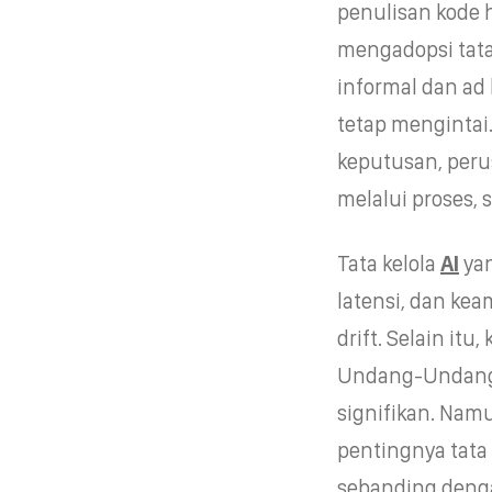
penulisan kode 
mengadopsi tata
informal dan ad 
tetap menginta
keputusan, peru
melalui proses, 
Tata kelola
AI
yan
latensi, dan kea
drift. Selain it
Undang-Undang 
signifikan. Nam
pentingnya tata k
sebanding dengan