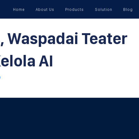
Home
About Us
Products
Solution
Blog
s, Waspadai Teater
elola AI
a