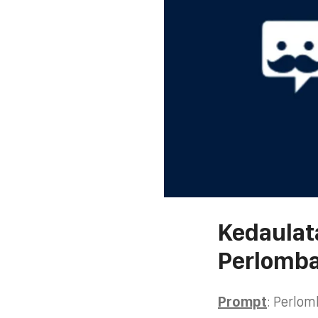
Kedaulat
Perlomb
Prompt
: Perlo