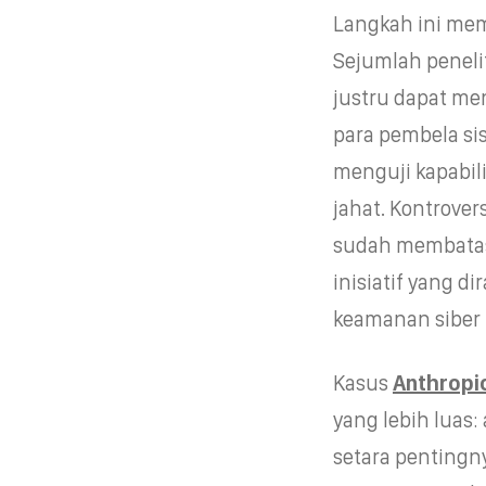
Langkah ini mem
Sejumlah peneli
justru dapat m
para pembela si
menguji kapabil
jahat. Kontrover
sudah membatas
inisiatif yang
keamanan siber t
Kasus
Anthropi
yang lebih luas:
setara pentingn