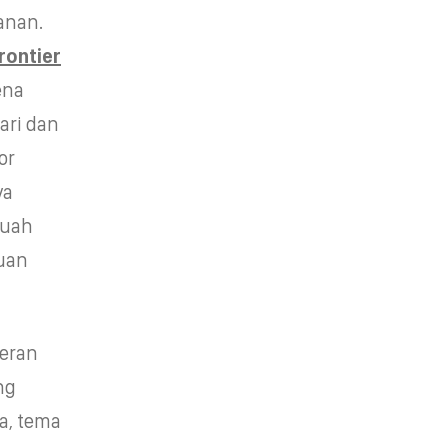
anan.
rontier
ena
ari dan
or
ya
buah
uan
seran
ng
a, tema