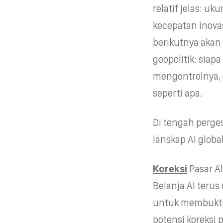
relatif jelas: u
kecepatan inova
berikutnya akan 
geopolitik: siap
mengontrolnya, d
seperti apa.
Di tengah perge
lanskap AI global
Koreksi
Pasar AI
Belanja AI teru
untuk membuktik
potensi koreksi 