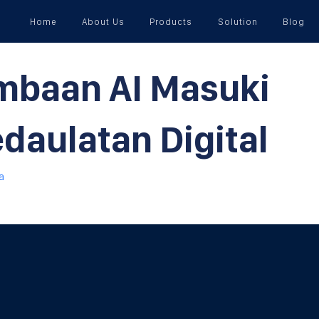
Home
About Us
Products
Solution
Blog
mbaan AI Masuki
edaulatan Digital
a