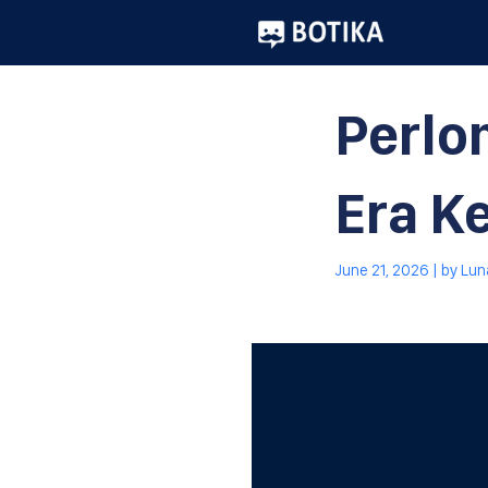
Perlo
Era K
June 21, 2026
| by
Lun