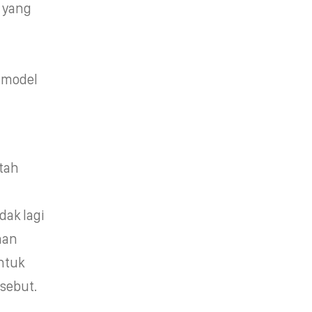
 yang
-model
tah
idak lagi
han
untuk
sebut.