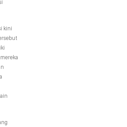
si
 kini
ersebut
ki
I mereka
an
a
ain
yang