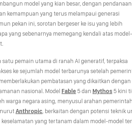
bangun model yang kian besar, dengan pendanaan
dan kemampuan yang terus melampaui generasi
un pekan ini, sorotan bergeser ke isu yang lebih
iapa yang sebenarnya memegang kendali atas model
t.
ah satu pemain utama di ranah AI generatif, terpaksa
kses ke sejumlah model terbarunya setelah pemerin
t memberlakukan pembatasan yang dikaitkan dengan
eamanan nasional. Model
Fable
5 dan
Mythos
5 kini t
leh warga negara asing, menyusul arahan pemerinta
enurut
Anthropic
, berkaitan dengan potensi teknik 
l keselamatan yang tertanam dalam model-model ter