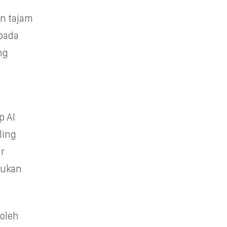
n tajam
 pada
ng
p AI
ling
ar
kukan
 oleh