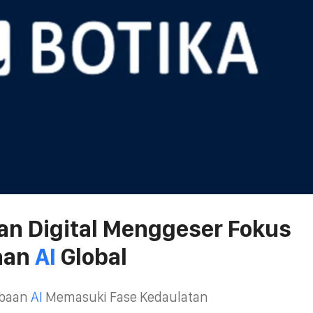
an Digital Menggeser Fokus
aan
AI
Global
mbaan
AI
Memasuki Fase Kedaulatan