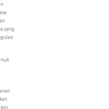
an
ase
dan
pa yang
egulasi
entuk
kanan
akan
kini