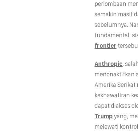
perlombaan mem
semakin masif 
sebelumnya. Nam
fundamental: s
frontier
tersebu
Anthropic
, sal
menonaktifkan a
Amerika Serika
kekhawatiran k
dapat diakses o
Trump
yang, m
melewati kontro