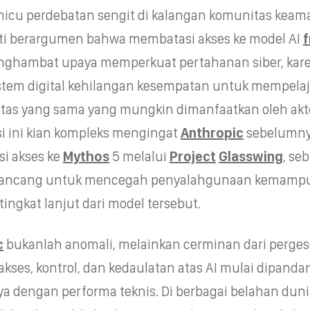
icu perdebatan sengit di kalangan komunitas keam
ti berargumen bahwa membatasi akses ke model AI
f
enghambat upaya memperkuat pertahanan siber, kar
stem digital kehilangan kesempatan untuk mempelaj
itas yang sama yang mungkin dimanfaatkan oleh akt
si ini kian kompleks mengingat
Anthropic
sebelumn
i akses ke
Mythos
5 melalui
Project
Glasswing
, se
 dirancang untuk mencegah penyalahgunaan kemamp
ingkat lanjut dari model tersebut.
c
bukanlah anomali, melainkan cerminan dari perge
 akses, kontrol, dan kedaulatan atas AI mulai dipanda
ya dengan performa teknis. Di berbagai belahan duni