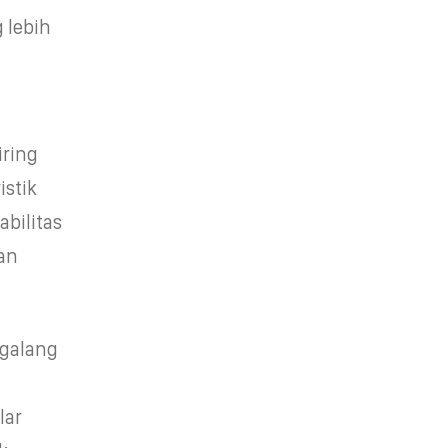
 lebih
iring
istik
abilitas
an
ggalang
lar