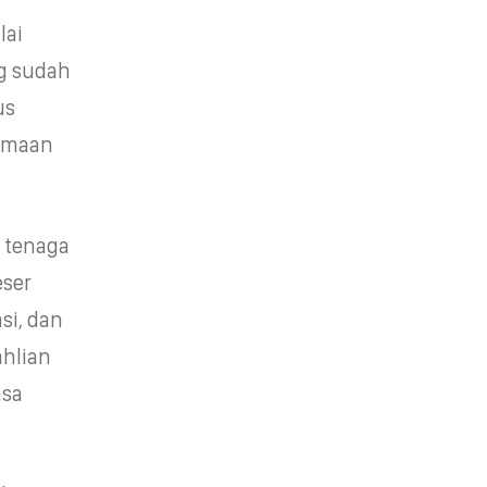
lai
ng sudah
us
rimaan
 tenaga
ser
si, dan
ahlian
asa