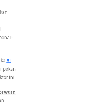
kan
l
benar-
ika
AI
ar pekan
tor ini.
orward
an