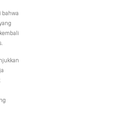
ti bahwa
 yang
kembali
.
unjukkan
ja
k
ung