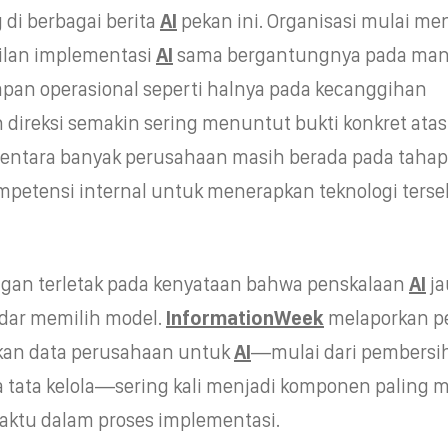
g di berbagai berita
AI
pekan ini. Organisasi mulai me
ilan implementasi
AI
sama bergantungnya pada man
iapan operasional seperti halnya pada kecanggihan
 direksi semakin sering menuntut bukti konkret atas
mentara banyak perusahaan masih berada pada tahap
etensi internal untuk menerapkan teknologi terse
gan terletak pada kenyataan bahwa penskalaan
AI
ja
dar memilih model.
InformationWeek
melaporkan pe
an data perusahaan untuk
AI
—mulai dari pembersi
ga tata kelola—sering kali menjadi komponen paling 
ktu dalam proses implementasi.