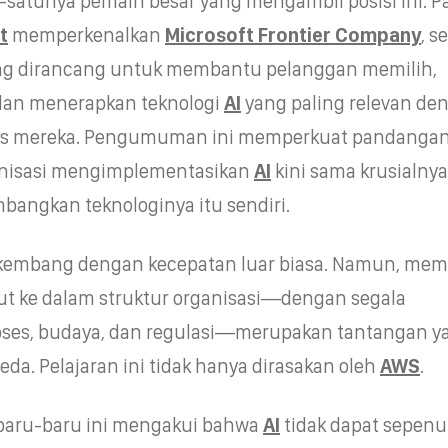
satunya pemain besar yang mengambil posisi ini. Pa
t
memperkenalkan
Microsoft Frontier Company
, s
yang dirancang untuk membantu pelanggan memilih,
dan menerapkan teknologi
AI
yang paling relevan de
is mereka. Pengumuman ini memperkuat pandanga
nisasi mengimplementasikan
AI
kini sama krusialnya
ngkan teknologinya itu sendiri.
kembang dengan kecepatan luar biasa. Namun, me
but ke dalam struktur organisasi—dengan segala
oses, budaya, dan regulasi—merupakan tantangan y
eda. Pelajaran ini tidak hanya dirasakan oleh
AWS
.
, baru-baru ini mengakui bahwa
AI
tidak dapat sepen