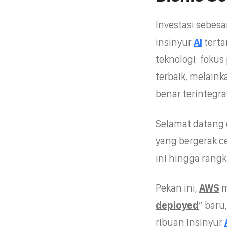
Investasi sebesa
insinyur
AI
terta
teknologi: fokus
terbaik, melain
benar terintegra
Selamat datang 
yang bergerak c
ini hingga rangku
Pekan ini,
AWS
m
deployed
” baru
ribuan insinyur