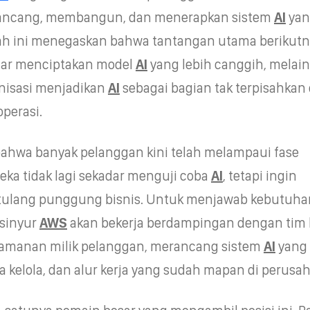
ncang, membangun, dan menerapkan sistem
AI
yan
ah ini menegaskan bahwa tantangan utama berikut
dar menciptakan model
AI
yang lebih canggih, melai
isasi menjadikan
AI
sebagai bagian tak terpisahkan 
perasi.
ahwa banyak pelanggan kini telah melampaui fase
eka tidak lagi sekadar menguji coba
AI
, tetapi ingin
tulang punggung bisnis. Untuk menjawab kebutuha
nsinyur
AWS
akan bekerja berdampingan dengan tim b
eamanan milik pelanggan, merancang sistem
AI
yang 
a kelola, dan alur kerja yang sudah mapan di perusa