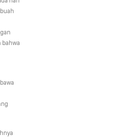
da hari
ebuah
ngan
n bahwa
mbawa
ang
uhnya