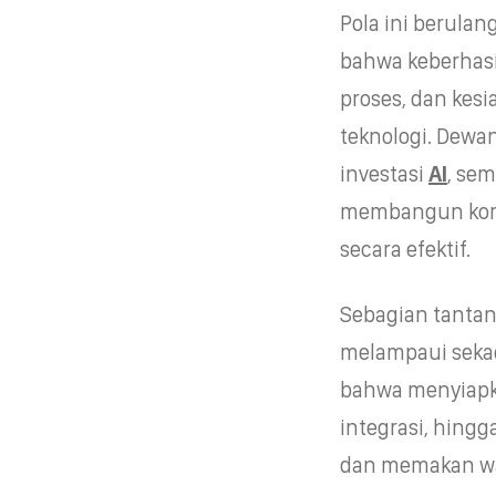
Pola ini berulan
bahwa keberhas
proses, dan kes
teknologi. Dewan
investasi
AI
, se
membangun komp
secara efektif.
Sebagian tantan
melampaui seka
bahwa menyiapk
integrasi, hing
dan memakan wa