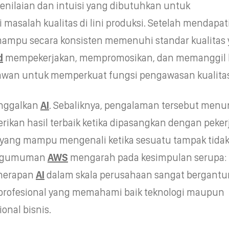
nilaian dan intuisi yang dibutuhkan untuk
 masalah kualitas di lini produksi. Setelah mendapa
mampu secara konsisten memenuhi standar kualitas
d
mempekerjakan, mempromosikan, dan memanggil 
yawan untuk memperkuat fungsi pengawasan kualitas
nggalkan
AI
. Sebaliknya, pengalaman tersebut men
ikan hasil terbaik ketika dipasangkan dengan peker
yang mampu mengenali ketika sesuatu tampak tida
engumuman
AWS
mengarah pada kesimpulan serupa:
enerapan
AI
dalam skala perusahaan sangat bergant
profesional yang memahami baik teknologi maupun
onal bisnis.