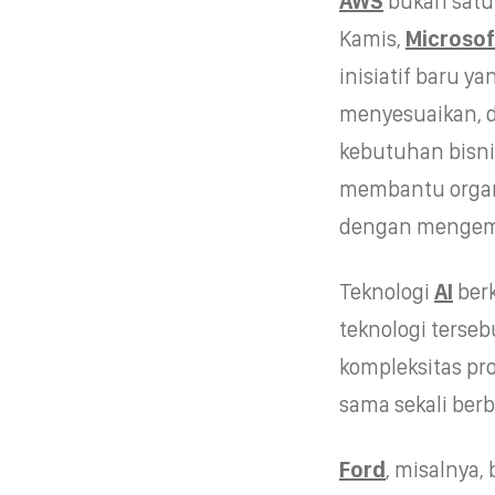
AWS
bukan satu-
Kamis,
Microsof
inisiatif baru 
menyesuaikan, 
kebutuhan bisn
membantu orga
dengan mengemba
Teknologi
AI
ber
teknologi terse
kompleksitas pr
sama sekali berb
Ford
, misalnya