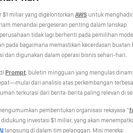
r $1 miliar yang digelontorkan
AWS
untuk menghadir
nam menandai pergeseran penting dalam lanskap
 perusahaan tidak lagi berhenti pada pemilihan mode
kan pada bagaimana memastikan kecerdasan buatan 
si dan digunakan dalam operasi bisnis sehari-hari.
di
Prompt
, buletin mingguan yang mengulas dinam
epat—mulai dari analisis atas perkembangan terbes
man terkurasi dari berita-berita paling relevan di sek
engumumkan pembentukan organisasi rekayasa “
f
, didukung investasi $1 miliar, yang akan menempatk
AI
langsung di dalam tim pelanggan. Misi mereka: