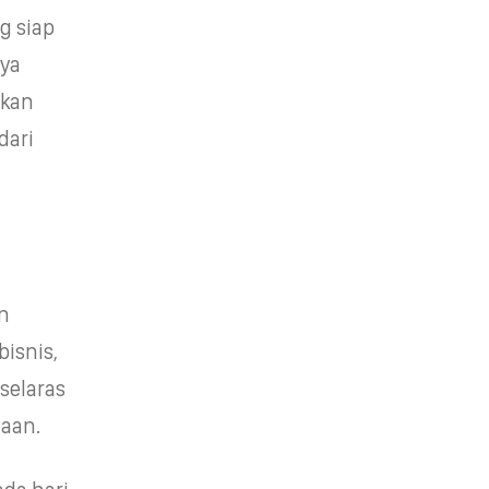
g siap
nya
nkan
dari
n
isnis,
selaras
haan.