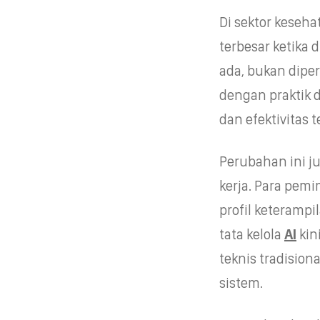
Di sektor keseh
terbesar ketika 
ada, bukan diper
dengan praktik 
dan efektivitas t
Perubahan ini j
kerja. Para pem
profil keterampi
tata kelola
AI
kin
teknis tradisio
sistem.