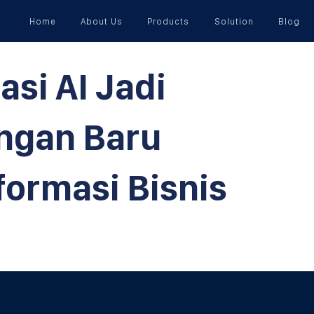
Home
About Us
Products
Solution
Blog
asi AI Jadi
ngan Baru
formasi Bisnis