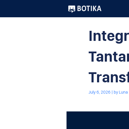
Integr
Tanta
Trans
July 6, 2026
| by
Luna