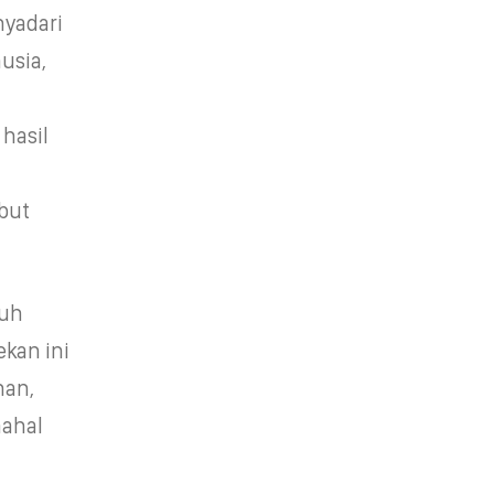
nyadari
usia,
 hasil
but
uh
kan ini
han,
mahal