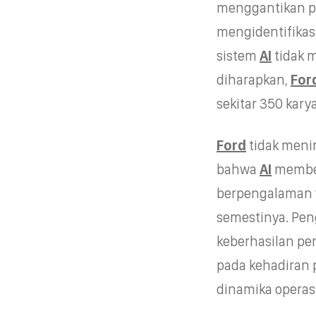
menggantikan pe
mengidentifikasi
sistem
AI
tidak 
diharapkan,
For
sekitar 350 kar
Ford
tidak meni
bahwa
AI
member
berpengalaman 
semestinya. P
keberhasilan p
pada kehadiran 
dinamika operasi