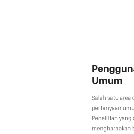
Pengguna
Umum
Salah satu area
pertanyaan umum
Penelitian yan
mengharapkan br