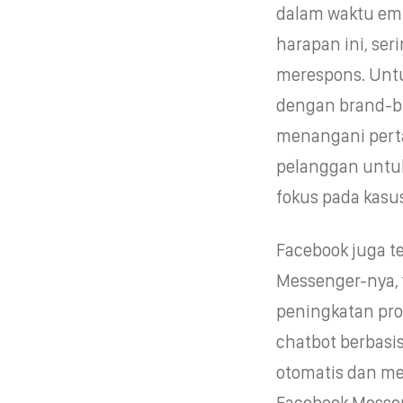
dalam waktu em
harapan ini, se
merespons. Untu
dengan brand-
menangani perta
pelanggan untuk
fokus pada kasu
Facebook juga t
Messenger-nya, 
peningkatan pro
chatbot berbasis
otomatis dan m
Facebook Messen