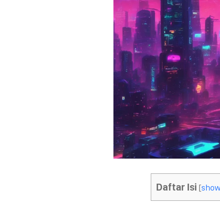
Daftar Isi
[
sho