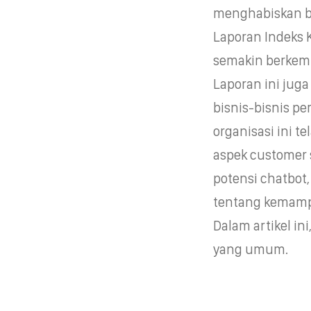
menghabiskan bia
Laporan Indeks 
semakin berkemb
Laporan ini jug
bisnis-bisnis pe
organisasi ini 
aspek customer
potensi chatbot
tentang kemampu
Dalam artikel i
yang umum.