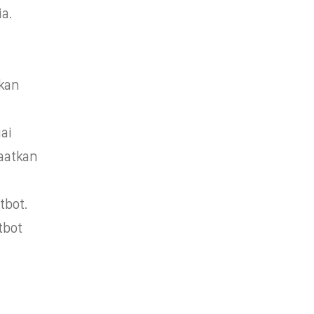
a.
akan
ai
aatkan
tbot.
tbot