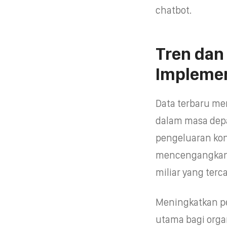
chatbot.
Tren dan
Implemen
Data terbaru m
dalam masa depa
pengeluaran kon
mencengangkan, y
miliar yang terc
Meningkatkan p
utama bagi orga