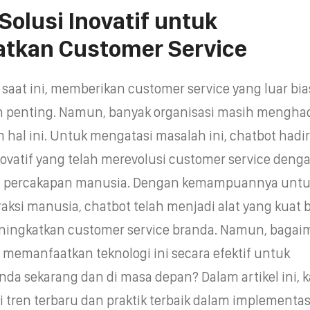
Solusi Inovatif untuk
tkan Customer Service
 saat ini, memberikan customer service yang luar bia
n penting. Namun, banyak organisasi masih mengha
hal ini. Untuk mengatasi masalah ini, chatbot hadir
novatif yang telah merevolusi customer service deng
 percakapan manusia. Dengan kemampuannya unt
raksi manusia, chatbot telah menjadi alat yang kuat 
ningkatkan customer service branda. Namun, baga
 memanfaatkan teknologi ini secara efektif untuk
da sekarang dan di masa depan? Dalam artikel ini, 
 tren terbaru dan praktik terbaik dalam implementas