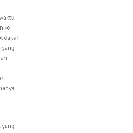
 waktu
en ke
ot dapat
n yang
leh
an
 hanya
t yang