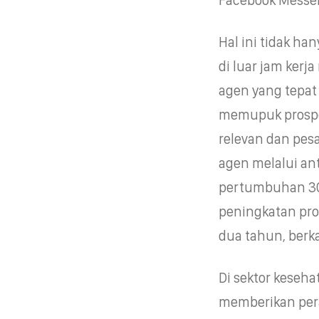
Hal ini tidak h
di luar jam kerj
agen yang tepat 
memupuk prospe
relevan dan pes
agen melalui an
pertumbuhan 30
peningkatan pro
dua tahun, berka
Di sektor keseh
memberikan pera